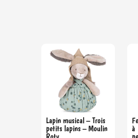
Lapin musical – Trois
Fe
petits lapins – Moulin
à 
Roty
pe