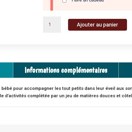
quantité
A
Ajouter au panier
de
l
Grande
t
baleine
e
d'activités
r
-
n
Les
a
Informations complémentaires
aventures
t
de
i
Paulie
v
ébé pour accompagner les tout petits dans leur éveil aux sons 
-
e
ule d’activités complétée par un jeu de matières douces et côte
Moulin
:
Roty