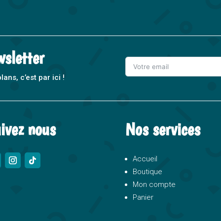
wsletter
ns, c’est par ici !
A
l
t
ivez nous
Nos services
e
r
n
Accueil
a
Boutique
t
Mon compte
i
Panier
v
e