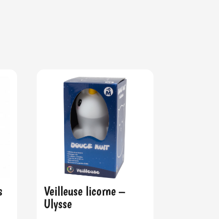
s
Veilleuse licorne –
Ulysse