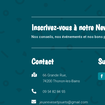
Inscrivez-vous à notre Ne
Nos conseils, nos événements et nos bons pla
Contact
Su

66 Grande Rue,
74200 Thonon-les-Bains

09 54 82 84 93

jeuxrevesetjouets@gmail.com