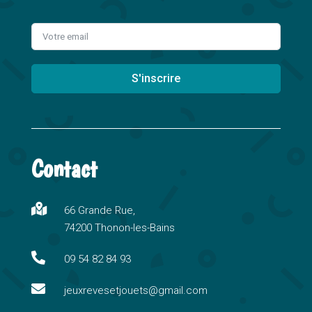
S'inscrire
A
l
t
Contact
e
r
n

66 Grande Rue,
a
74200 Thonon-les-Bains
t
i

09 54 82 84 93
v

e
jeuxrevesetjouets@gmail.com
: