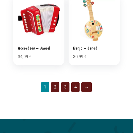
Accordéon – Janod
Banjo – Janod
34,99
€
30,99
€
1
2
3
4
→