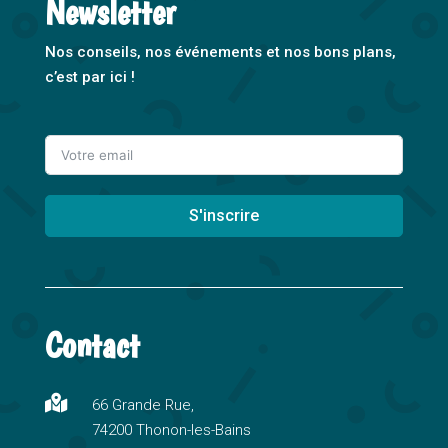
Newsletter
Nos conseils, nos événements et nos bons plans,
c’est par ici !
S'inscrire
A
l
t
Contact
e
r
n

66 Grande Rue,
a
74200 Thonon-les-Bains
t