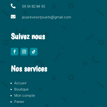
i

09 54 82 84 93
v

e
jeuxrevesetjouets@gmail.com
:
Suivez nous
Nos services
Accueil
Boutique
Mon compte
Panier