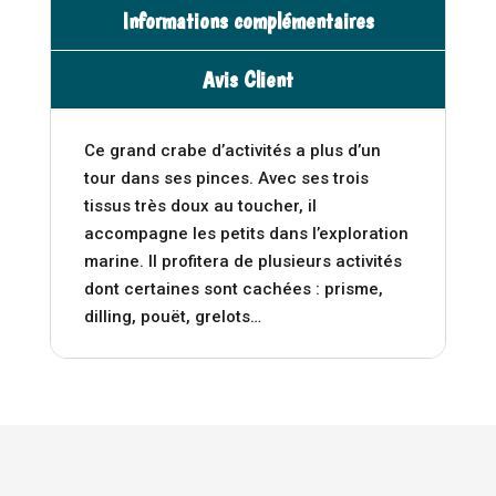
aventures
i
Informations complémentaires
de
v
Paulie
e
Avis Client
-
:
Moulin
Roty
Ce grand crabe d’activités a plus d’un
tour dans ses pinces. Avec ses trois
tissus très doux au toucher, il
accompagne les petits dans l’exploration
marine. Il profitera de plusieurs activités
dont certaines sont cachées : prisme,
dilling, pouët, grelots…