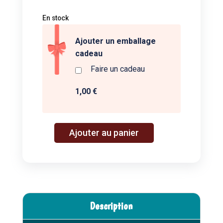
En stock
Ajouter un emballage
cadeau
Faire un cadeau
1,00 €
A
Ajouter au panier
quantité
l
de
t
Grand
e
crabe
r
d'activités
n
-
a
Description
Les
t