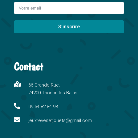
S'inscrire
A
l
t
Contact
e
r
n

66 Grande Rue,
a
74200 Thonon-les-Bains
t
i

09 54 82 84 93
v

e
jeuxrevesetjouets@gmail.com
: