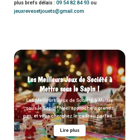
plus brefs délais :
09 54 82 84 93
ou
jeuxrevesetjouets@gmail.com
Les Meilleurs Jeux de Société à
Mettre sous le Sapin !
Les Meilleurs Jeux de Société à Mettre
sous le Sapin ! Noël approche à grands
pas, et vous cherchez le cadeau parfait...
Lire plus