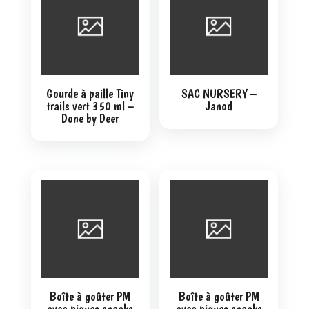
Gourde à paille Tiny
SAC NURSERY –
trails vert 350 ml –
Janod
Done by Deer
Boîte à goûter PM
Boîte à goûter PM
avec piques snacks
avec piques snacks