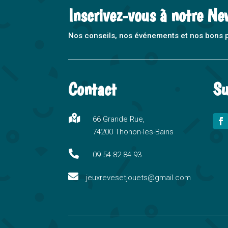
Inscrivez-vous à notre Ne
Nos conseils, nos événements et nos bons pla
Contact
Su

66 Grande Rue,
74200 Thonon-les-Bains

09 54 82 84 93

jeuxrevesetjouets@gmail.com