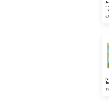
Je
– 
– 
6,
Pe
du
1