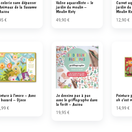
 colorie sans dépasser
Valise aquarelliste – le
Carnet aq
Animaux de la Savanne
jardin du moulin –
jardin du
Auzou
Moulin Roty
Moulin R
95
€
49,90
€
12,90
€
inture à l’encre – Avec
Je dessine pas à pas
Peinture 
 buvard – Djeco
avec le griffographe dans
oh c’est 
la forêt – Auzou
9,99
€
14,99
€
19,95
€