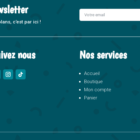
wsletter
ns, c’est par ici !
A
l
t
ivez nous
Nos services
e
r
n
Accueil
a
Boutique
t
Mon compte
i
Panier
v
e
: