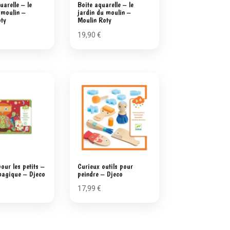
uarelle – le
Boite aquarelle – le
 moulin –
jardin du moulin –
oty
Moulin Roty
19,90
€
pour les petits –
Curieux outils pour
magique – Djeco
peindre – Djeco
17,99
€