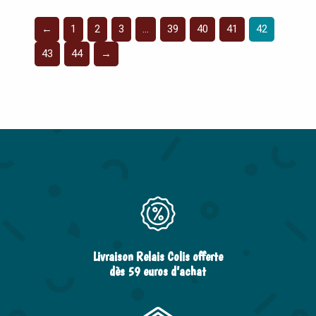
←
1
2
3
…
39
40
41
42
43
44
→
Livraison Relais Colis offerte
dès 59 euros d’achat