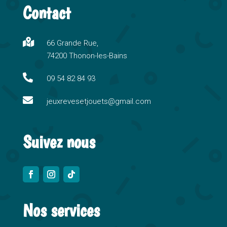
Contact
e
r
n

66 Grande Rue,
a
74200 Thonon-les-Bains
t
i

09 54 82 84 93
v

e
jeuxrevesetjouets@gmail.com
:
Suivez nous
Nos services