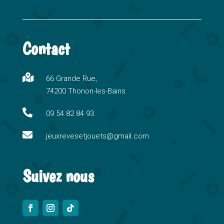
A
l
t
Contact
e
r
n

66 Grande Rue,
a
74200 Thonon-les-Bains
t
i

09 54 82 84 93
v

e
jeuxrevesetjouets@gmail.com
:
Suivez nous