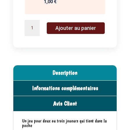
1,00 €
quantité
A
Ajouter au panier
de
l
MICROGAMES
t
La
e
Crypte
r
de
n
Sedlec
a
Description
t
i
Informations complémentaires
v
e
Avis Client
:
Un jeu pour deux ou trois joueurs qui tient dans la
poche