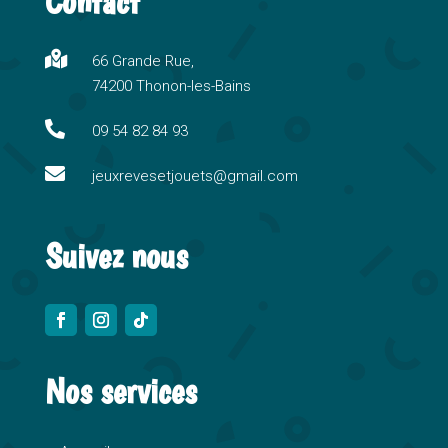
Contact
e
r
n

66 Grande Rue,
a
74200 Thonon-les-Bains
t
i

09 54 82 84 93
v

e
jeuxrevesetjouets@gmail.com
:
Suivez nous
Nos services