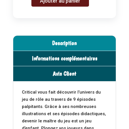
Ajouter au panier
quantité
l
de
t
Critical
e
sanctuaire
r
n
a
Description
t
i
Informations complémentaires
v
e
Avis Client
:
Critical vous fait découvrir l’univers du
jeu de rôle au travers de 9 épisodes
palpitants. Grâce à ses nombreuses
illustrations et ses épisodes didactiques,
devenir le maître du jeu est un jeu
d’enfant. Plongez vos joueurs dans