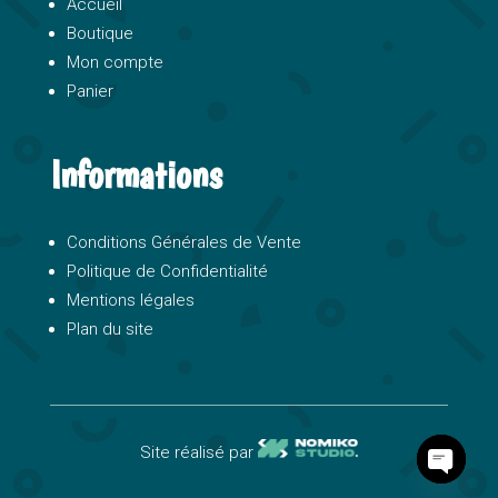
Accueil
Boutique
Mon compte
Panier
Informations
Conditions Générales de Vente
Politique de Confidentialité
Mentions légales
Plan du site
Site réalisé par
O
p
e
n
c
h
a
t