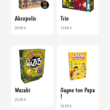
Akropolis
Trio
29,90
€
13,00
€
Wazabi
Gagne ton Papa
!
22,90
€
36,90
€