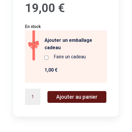
19,00
€
En stock
Ajouter un emballage
cadeau
Faire un cadeau
1,00 €
quantité
A
Ajouter au panier
de
l
Welcome
t
e
r
n