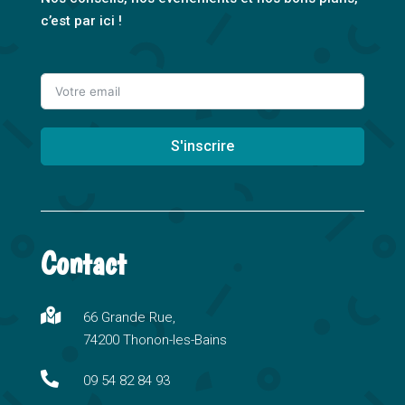
c’est par ici !
S'inscrire
A
l
t
Contact
e
r
n

66 Grande Rue,
a
74200 Thonon-les-Bains
t
i

09 54 82 84 93
v