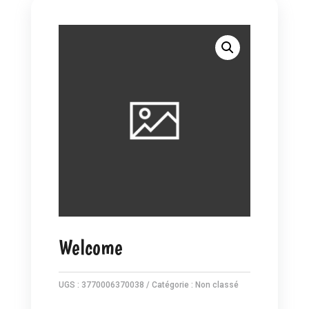
Welcome
UGS :
3770006370038
Catégorie :
Non classé