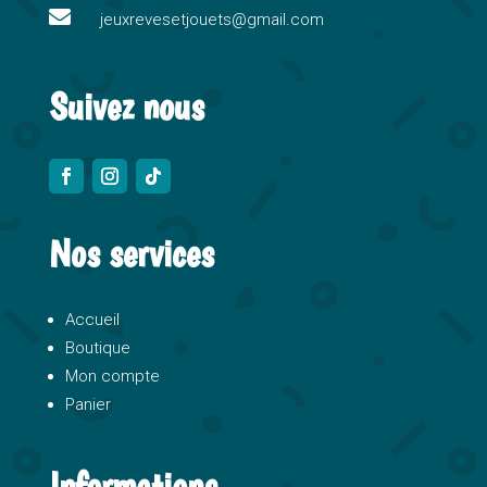

e
jeuxrevesetjouets@gmail.com
:
Suivez nous
Nos services
Accueil
Boutique
Mon compte
Panier
Informations