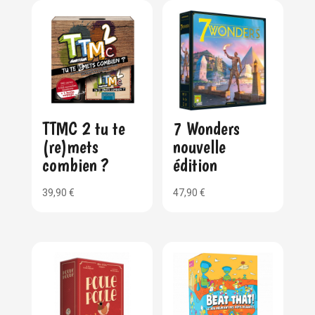
TTMC 2 tu te
7 Wonders
(re)mets
nouvelle
combien ?
édition
39,90
€
47,90
€