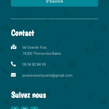
S'inscrire
A
l
t
Contact
e
r
n

66 Grande Rue,
a
74200 Thonon-les-Bains
t
i

09 54 82 84 93
v

e
jeuxrevesetjouets@gmail.com
:
Suivez nous