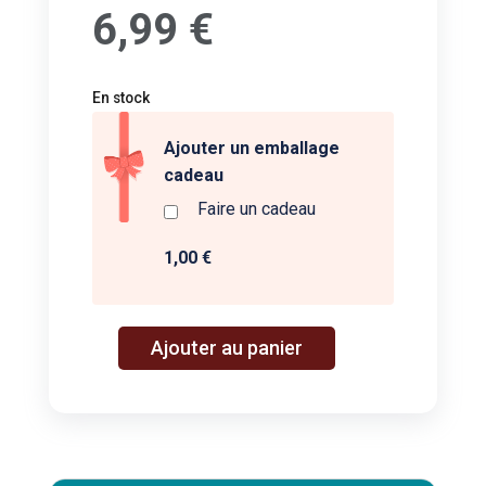
6,99
€
En stock
Ajouter un emballage
cadeau
Faire un cadeau
1,00 €
A
Ajouter au panier
quantité
l
de
t
Tu
e
peux
r
y
n