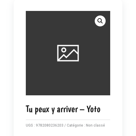
Tu peux y arriver – Yoto
UGS :
9782080236203
Catégorie :
Non classé