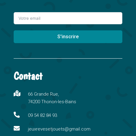
S'inscrire
A
l
t
Contact
e
r
n

66 Grande Rue,
a
74200 Thonon-les-Bains
t
i

09 54 82 84 93
v

e
jeuxrevesetjouets@gmail.com