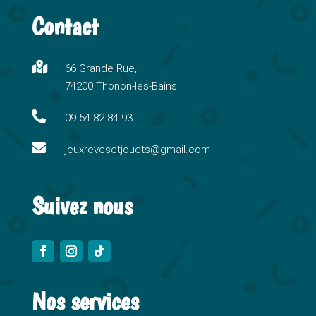
t
Contact
e
r
n

66 Grande Rue,
a
74200 Thonon-les-Bains
t
i

09 54 82 84 93
v

e
jeuxrevesetjouets@gmail.com
:
Suivez nous
Nos services