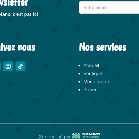
wsletter
ns, c’est par ici !
A
l
t
ivez nous
Nos services
e
r
n
Accueil
a
Boutique
t
Mon compte
i
Panier
v
e
:
Site réalisé par