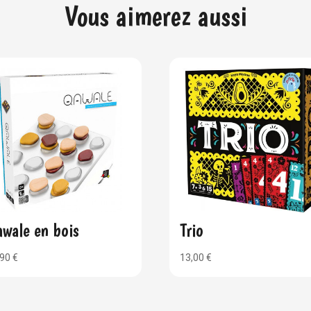
Vous aimerez aussi
wale en bois
Trio
,90
€
13,00
€