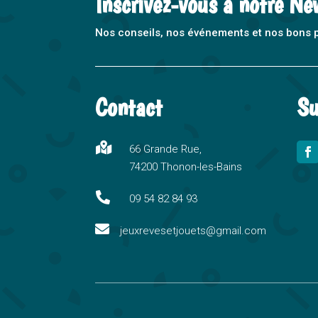
Inscrivez-vous à notre Ne
Nos conseils, nos événements et nos bons pla
Contact
Su

66 Grande Rue,
74200 Thonon-les-Bains

09 54 82 84 93

jeuxrevesetjouets@gmail.com