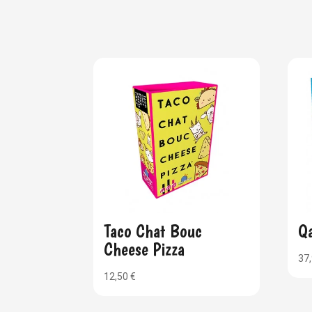
Taco Chat Bouc
Qa
Cheese Pizza
37
12,50
€