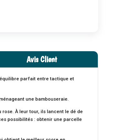
Avis Client
uilibre parfait entre tactique et
n aménageant une bambouseraie.
 rose. À leur tour, ils lancent le dé de
s possibilités : obtenir une parcelle
ui obtient le meilleur score en