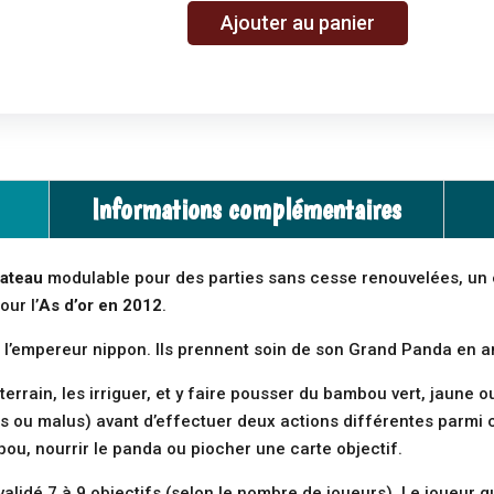
A
Ajouter au panier
quantité
l
de
t
Takenoko
e
nouvelle
r
version
n
a
Informations complémentaires
t
i
v
lateau
modulable pour des parties sans cesse renouvelées, un éq
e
ur l’
As d’or en 2012
.
:
de l’empereur nippon. Ils prennent soin de son Grand Panda e
terrain, les irriguer, et y faire pousser du bambou vert, jaune ou
us ou malus) avant d’effectuer deux actions différentes parmi ce
bou, nourrir le panda ou piocher une carte objectif.
validé 7 à 9 objectifs (selon le nombre de joueurs). Le joueur q