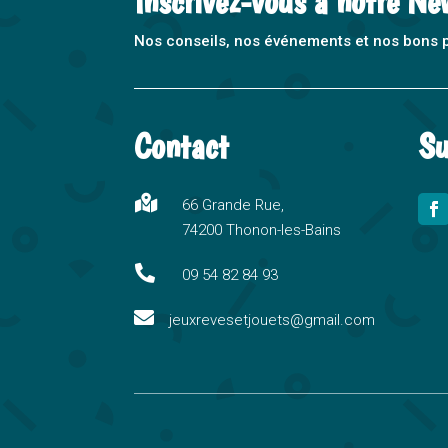
Inscrivez-vous à notre Ne
Nos conseils, nos événements et nos bons pla
Contact
Su

66 Grande Rue,
74200 Thonon-les-Bains

09 54 82 84 93

jeuxrevesetjouets@gmail.com