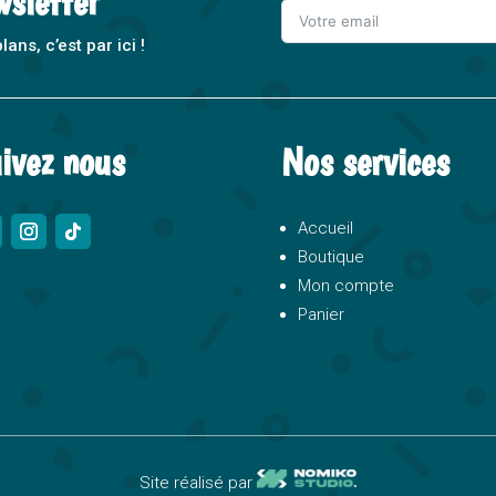
wsletter
ns, c’est par ici !
A
l
t
ivez nous
Nos services
e
r
n
Accueil
a
Boutique
t
Mon compte
i
Panier
v
e
:
Site réalisé par