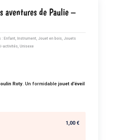
es aventures de Paulie –
s :
Enfant
,
Instrument
,
Jouet en bois
,
Jouets
i-activités
,
Unisexe
oulin Roty
. Un formidable
jouet d’éveil
1,00 €