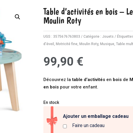
Table d’activités en bois – L
Moulin Roty
UGS :
3575676763803
Catégorie :
Jouets
Étiquette
d'éveil
,
Motricité fine
,
Moulin Roty
,
Musique
,
Table mult
99,90
€
Découvrez la
table d’activités
en
bois
de
M
en bois
pour votre enfant.
En stock
Ajouter un emballage cadeau
Faire un cadeau