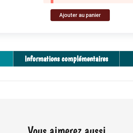
A
Ajouter au panier
quantité
l
de
t
Table
e
d’activités
r
en
n
bois
Informations complémentaires
a
–
t
Les
i
aventures
v
de
e
Paulie
:
–
Moulin
Roty
Vous aimerez aussi