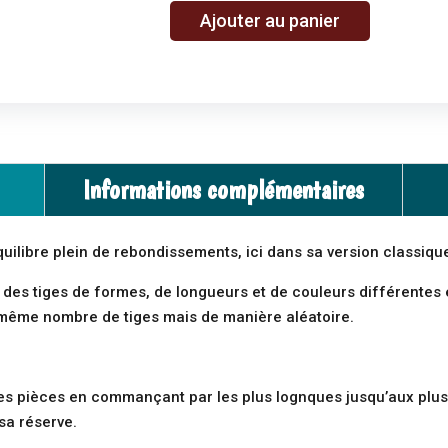
A
Ajouter au panier
quantité
l
de
t
Suspend
e
:
r
jeu
n
d'equilibre
a
Informations complémentaires
t
i
v
uilibre plein de rebondissements, ici dans sa version classiqu
e
:
 des tiges de formes, de longueurs et de couleurs différente
e même nombre de tiges mais de manière aléatoire.
:
 les pièces en commançant par les plus lognques jusqu’aux plus
 sa réserve.