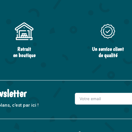
Retrait
Un service client
en boutique
de qualité
wsletter
ns, c’est par ici !
A
l
t