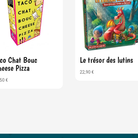
aco Chat Bouc
Le trésor des lutins
eese Pizza
22,90
€
,50
€