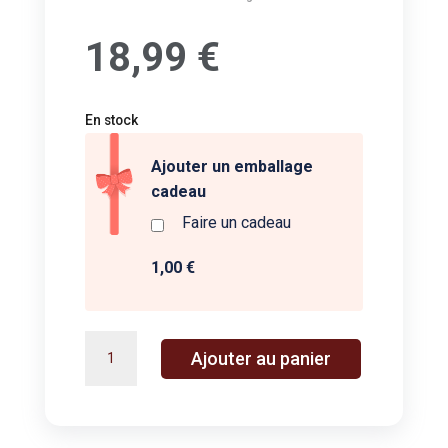
18,99
€
En stock
Ajouter un emballage
cadeau
Faire un cadeau
1,00 €
quantité
A
Ajouter au panier
de
l
STICKER
t
BOOK
e
-
r