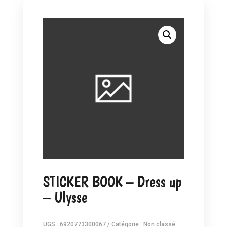
STICKER BOOK – Dress up
– Ulysse
UGS :
6920773300067
Catégorie :
Non classé