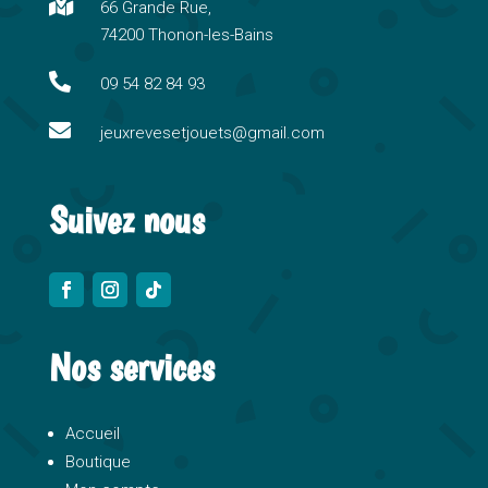

66 Grande Rue,
a
74200 Thonon-les-Bains
t
i

09 54 82 84 93
v

e
jeuxrevesetjouets@gmail.com
:
Suivez nous
Nos services
Accueil
Boutique