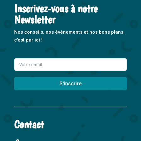
Inscrivez-vous à notre
Newsletter
Nos conseils, nos événements et nos bons plans,
c’est par ici !
S'inscrire
A
l
t
Contact
e
r
n