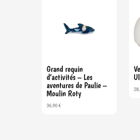
Grand requin
Ve
d’activités – Les
Ul
aventures de Paulie –
28
Moulin Roty
36,90
€