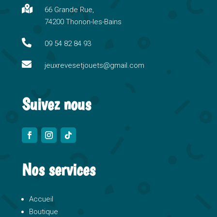
n

66 Grande Rue,
a
74200 Thonon-les-Bains
t
i

09 54 82 84 93
v

e
jeuxrevesetjouets@gmail.com
:
Suivez nous
Nos services
Accueil
Boutique