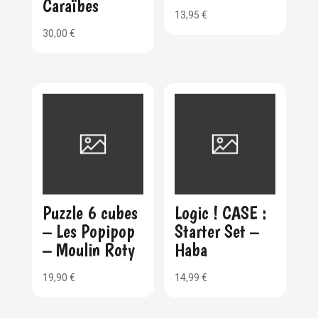
Caraïbes
13,95
€
30,00
€
Puzzle 6 cubes
Logic ! CASE :
– Les Popipop
Starter Set –
– Moulin Roty
Haba
19,90
€
14,99
€