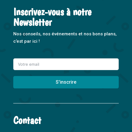
Inscrivez-vous à notre
Newsletter
Nos conseils, nos événements et nos bons plans,
c’est par ici !
S'inscrire
A
l
t
Contact
e
r