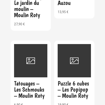
Le jardin du
Auzou
moulin –
13,95
€
Moulin Roty
27,90
€
Tatouages –
Puzzle 6 cubes
Les Schmouks
– Les Popipop
– Moulin Roty
– Moulin Roty
6,90
€
19,90
€