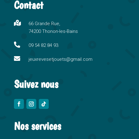
Contact
e
r
n

66 Grande Rue,
a
74200 Thonon-les-Bains
t
i

09 54 82 84 93
v

e
jeuxrevesetjouets@gmail.com
:
Suivez nous
Nos services