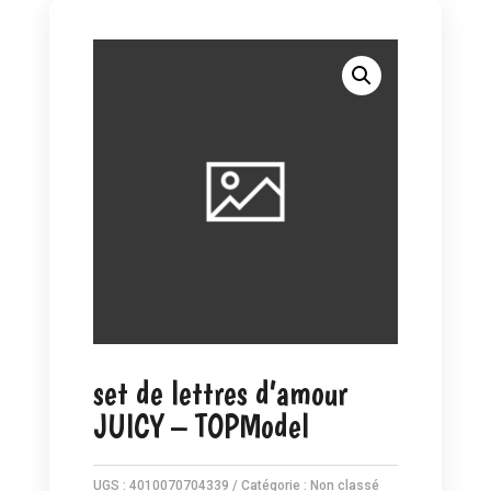
set de lettres d’amour
JUICY – TOPModel
UGS :
4010070704339
Catégorie :
Non classé