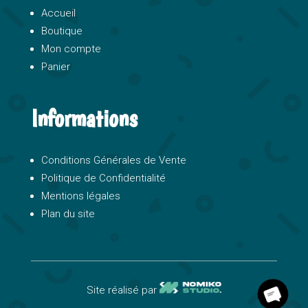
Accueil
Boutique
Mon compte
Panier
Informations
Conditions Générales de Vente
Politique de Confidentialité
Mentions légales
Plan du site
c
y
O
p
e
n
h
a
t
Site réalisé par