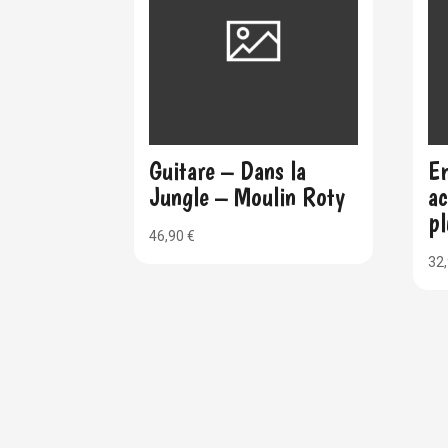
Guitare – Dans la
Em
Jungle – Moulin Roty
ac
pl
46,90
€
32