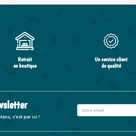
Retrait
Un service client
en boutique
de qualité
wsletter
ns, c’est par ici !
A
l