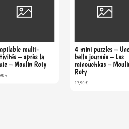
pilable multi-
4 mini puzzles – Un
tivités – après la
belle journée – Les
uie – Moulin Roty
minouchkas – Mouli
Roty
,90
€
17,90
€