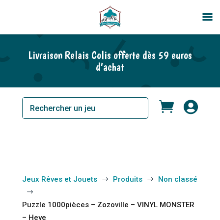
En rupture de stock
Livraison Relais Colis offerte dès 59 euros
d’achat


Jeux Rêves et Jouets
Produits
Non classé
$
$
$
Puzzle 1000pièces – Zozoville – VINYL MONSTER
– Heye