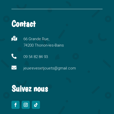
A
l
t
Contact
e
r
n

66 Grande Rue,
a
74200 Thonon-les-Bains
t
i

09 54 82 84 93
v

e
jeuxrevesetjouets@gmail.com
:
Suivez nous