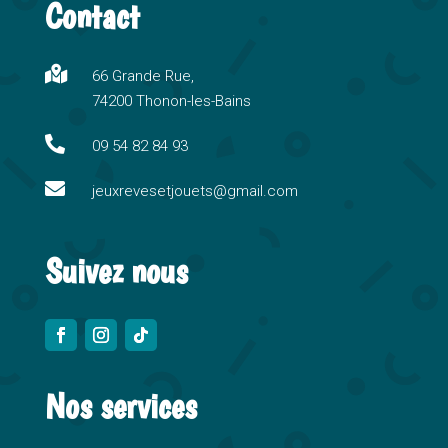
Contact
e
r
n

66 Grande Rue,
a
74200 Thonon-les-Bains
t
i

09 54 82 84 93
v

e
jeuxrevesetjouets@gmail.com
:
Suivez nous
Nos services