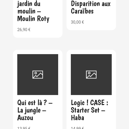
jardin du
Disparition aux
moulin –
Caraïbes
Moulin Roty
30,00
€
26,90
€
Qui est là ? –
Logic ! CASE :
La jungle –
Starter Set –
Auzou
Haba
13,95
€
14,99
€