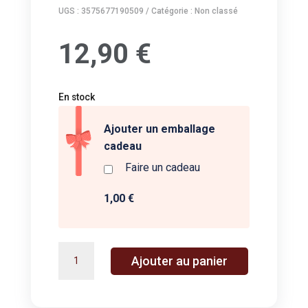
UGS :
3575677190509
Catégorie :
Non classé
12,90
€
En stock
Ajouter un emballage
cadeau
Faire un cadeau
1,00 €
quantité
A
Ajouter au panier
de
l
Poussin
t
-
e