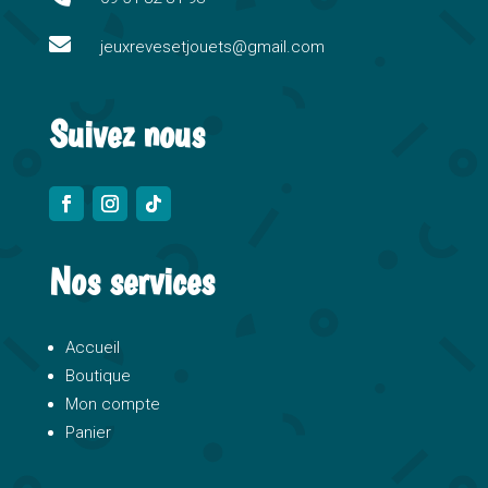
v

e
jeuxrevesetjouets@gmail.com
:
Suivez nous
Nos services
Accueil
Boutique
Mon compte
Panier