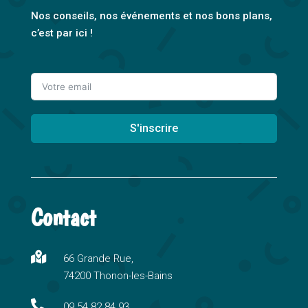
Nos conseils, nos événements et nos bons plans,
c’est par ici !
S'inscrire
A
l
t
Contact
e
r
n

66 Grande Rue,
a
74200 Thonon-les-Bains
t
i

09 54 82 84 93