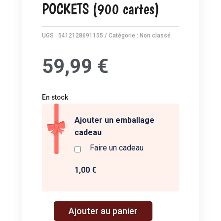
POCKETS (900 cartes)
UGS :
5412128691155
Catégorie :
Non classé
59,99
€
En stock
Ajouter un emballage
cadeau
Faire un cadeau
1,00 €
A
Ajouter au panier
quantité
l