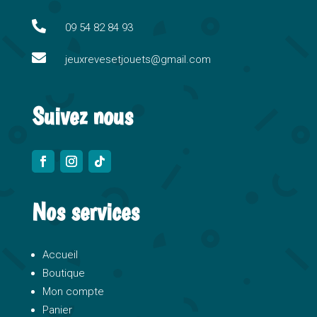
t
i

09 54 82 84 93
v

e
jeuxrevesetjouets@gmail.com
:
Suivez nous
Nos services
Accueil
Boutique
Mon compte
Panier