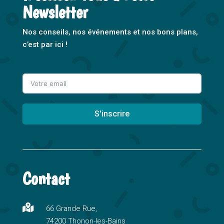
Newsletter
Nos conseils, nos événements et nos bons plans,
c’est par ici !
S'inscrire
A
l
t
Contact
e
r
n

66 Grande Rue,
a
74200 Thonon-les-Bains