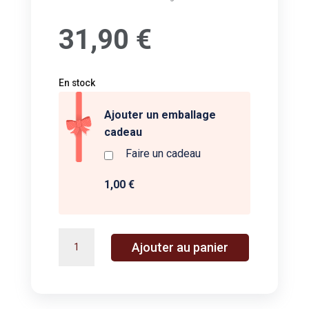
31,90
€
En stock
Ajouter un emballage
cadeau
Faire un cadeau
1,00 €
quantité
A
Ajouter au panier
de
l
petit
t
poulpe
e
-
r