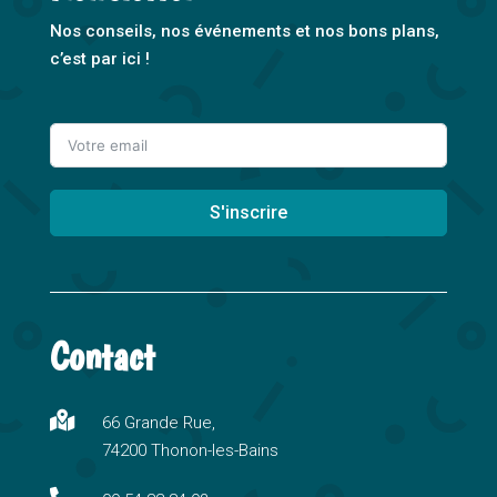
Nos conseils, nos événements et nos bons plans,
c’est par ici !
S'inscrire
A
l
t
Contact
e
r
n

66 Grande Rue,
a
74200 Thonon-les-Bains
t
i