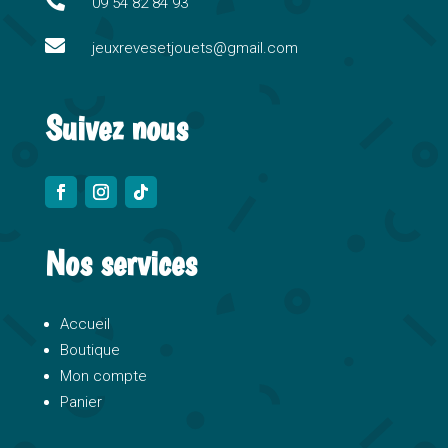

09 54 82 84 93
v

e
jeuxrevesetjouets@gmail.com
:
Suivez nous
Nos services
Accueil
Boutique
Mon compte
Panier