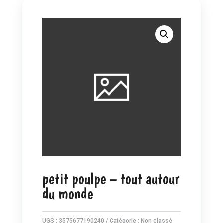
petit poulpe – tout autour
du monde
UGS :
3575677190240
Catégorie :
Non classé