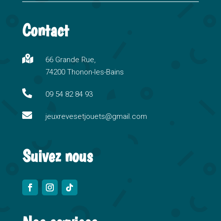
l
t
Contact
e
r
n

66 Grande Rue,
a
74200 Thonon-les-Bains
t
i

09 54 82 84 93
v

e
jeuxrevesetjouets@gmail.com
:
Suivez nous