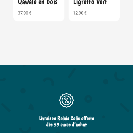
Qawale en bois
Ligretto Vert
37,90
€
12,90
€
Livraison Relais Colis offerte
dès 59 euros d’achat