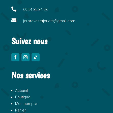
t
i

09 54 82 84 93
v

e
jeuxrevesetjouets@gmail.com
:
Suivez nous
Nos services
Accueil
Boutique
Mon compte
Panier