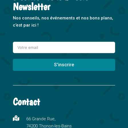
Newsletter
Nos conseils, nos événements et nos bons plans,
c’est par ici !
S'inscrire
A
l
t
Contact
e
r
n

66 Grande Rue,
a
74200 Thonon-les-Bains