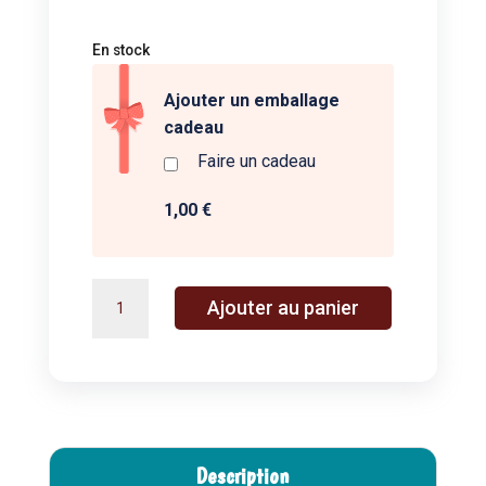
En stock
Ajouter un emballage
cadeau
Faire un cadeau
1,00 €
quantité
A
Ajouter au panier
de
l
Peinture
t
palette
e
magique
r
-
n
Les
a
Description
aventures
t