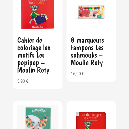
Cahier de
8 marqueurs
coloriage les
tampons Les
motifs Les
schmouks –
popipop –
Moulin Roty
Moulin Roty
16,90
€
5,90
€