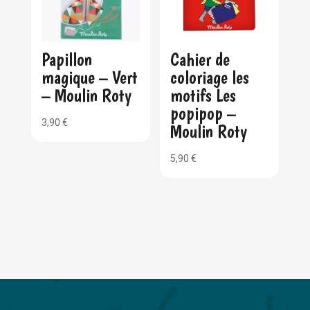
Papillon
Cahier de
magique – Vert
coloriage les
– Moulin Roty
motifs Les
popipop –
3,90
€
Moulin Roty
5,90
€