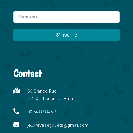
S'inscrire
A
l
t
Contact
e
r
n

66 Grande Rue,
a
74200 Thonon-les-Bains
t
i

09 54 82 84 93
v

e
jeuxrevesetjouets@gmail.com
: