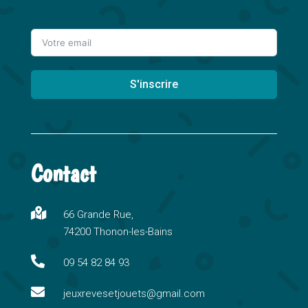
S'inscrire
A
l
t
Contact
e
r
n

66 Grande Rue,
a
74200 Thonon-les-Bains
t
i

09 54 82 84 93
v

e
jeuxrevesetjouets@gmail.com