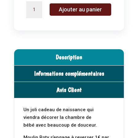
quantité
A
Ajouter au panier
de
l
Oiseau
t
guêpier
e
-
r
tout
n
autour
a
Description
du
t
monde
i
Informations complémentaires
-
v
Moulin
e
Avis Client
Roty
:
Un joli cadeau de naissance qui
viendra décorer la chambre de
bébé avec beaucoup de douceur.
Moulin Roty s’engage à reverser 1€ par