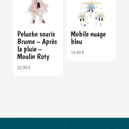
Peluche souris
Mobile nuage
Brume – Après
bleu
la pluie –
19,90
€
Moulin Roty
22,90
€