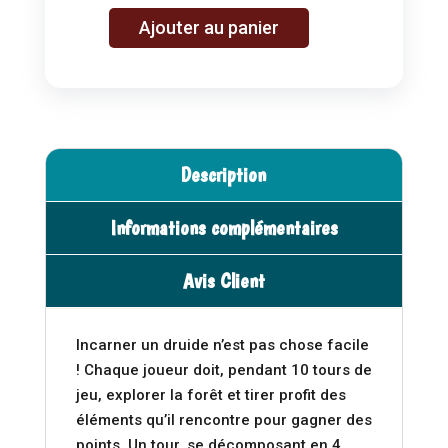
A
Ajouter au panier
quantité
l
de
t
Nemeton
e
r
n
a
Description
t
i
Informations complémentaires
v
e
Avis Client
:
Incarner un druide n’est pas chose facile
! Chaque joueur doit, pendant 10 tours de
jeu, explorer la forêt et tirer profit des
éléments qu’il rencontre pour gagner des
points. Un tour, se décomposant en 4