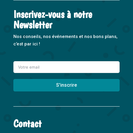
Inscrivez-vous à notre
Newsletter
Nos conseils, nos événements et nos bons plans,
c’est par ici !
S'inscrire
A
l
t
Contact
e
r