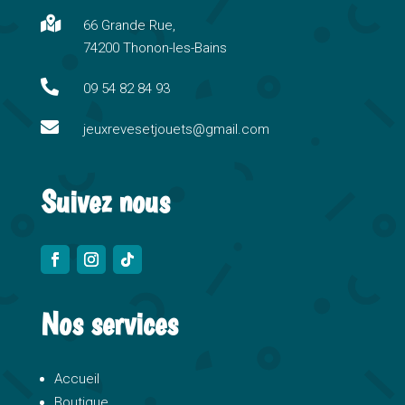
n

66 Grande Rue,
a
74200 Thonon-les-Bains
t
i

09 54 82 84 93
v

e
jeuxrevesetjouets@gmail.com
:
Suivez nous
Nos services
Accueil
Boutique