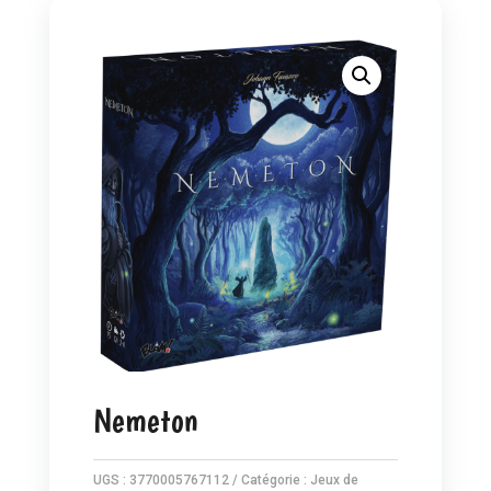
Nemeton
UGS :
3770005767112
Catégorie :
Jeux de