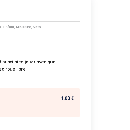
s :
Enfant
,
Miniature
,
Moto
t aussi bien jouer avec que
c roue libre.
1,00 €