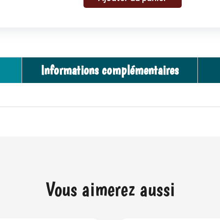
quantité
l
de
t
Moto
e
-
r
Goki
n
Informations complémentaires
a
t
i
v
e
:
Vous aimerez aussi