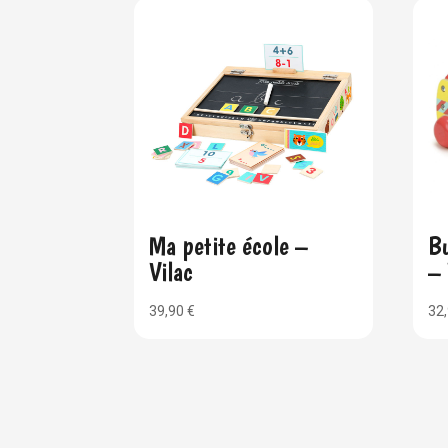
Ma petite école –
Bu
Vilac
– 
39,90
€
32