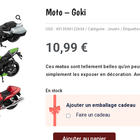
Moto – Goki
UGS :
4013594122634
Catégorie :
Jouets
Étiquette
10,99
€
Ces
motos
sont tellement belles qu’on peu
simplement les exposer en décoration. Ave
En stock
Ajouter un emballage cadeau
Faire un cadeau
A
Ajouter au panier