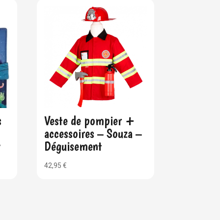
s
Veste de pompier +
accessoires – Souza –
y
Déguisement
42,95
€