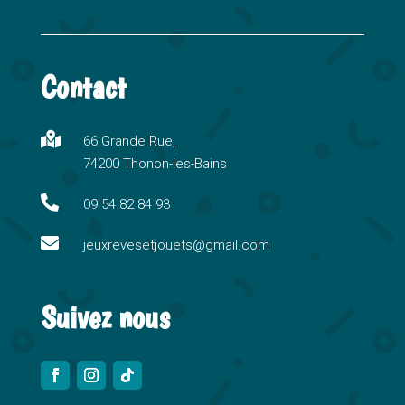
A
l
t
Contact
e
r
n

66 Grande Rue,
a
74200 Thonon-les-Bains
t
i

09 54 82 84 93
v

e
jeuxrevesetjouets@gmail.com
:
Suivez nous