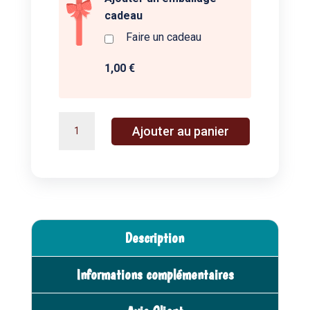
cadeau
Faire un cadeau
1,00 €
quantité
A
Ajouter au panier
de
l
Mon
t
premier
e
jeu
r
de
n
5
a
Description
Familles
t
-
i
Informations complémentaires
Auzou
v
e