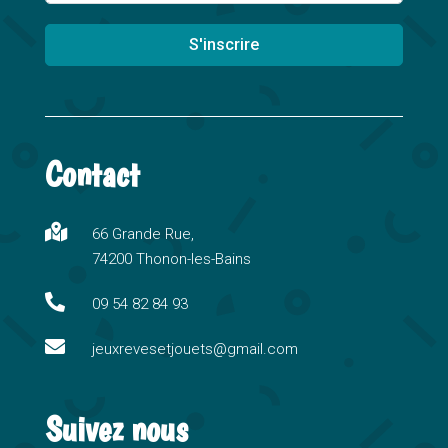
S'inscrire
A
l
t
Contact
e
r
n

66 Grande Rue,
a
74200 Thonon-les-Bains
t
i

09 54 82 84 93
v

e
jeuxrevesetjouets@gmail.com
:
Suivez nous