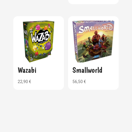
Wazabi
Smallworld
22,90
€
56,50
€