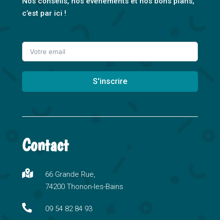
Nos conseils, nos événements et nos bons plans,
c’est par ici !
S'inscrire
A
l
t
Contact
e
r
n

66 Grande Rue,
a
74200 Thonon-les-Bains
t
i

09 54 82 84 93
v