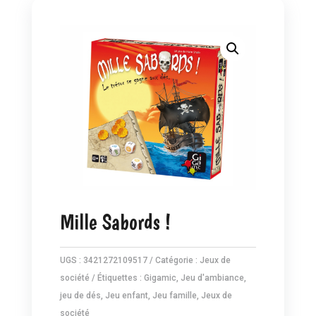
Mille Sabords !
UGS :
3421272109517
Catégorie :
Jeux de
société
Étiquettes :
Gigamic
,
Jeu d'ambiance
,
jeu de dés
,
Jeu enfant
,
Jeu famille
,
Jeux de
société