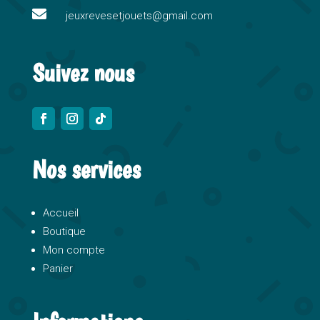

e
jeuxrevesetjouets@gmail.com
:
Suivez nous
Nos services
Accueil
Boutique
Mon compte
Panier