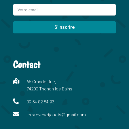
S'inscrire
A
l
t
Contact
e
r
n

66 Grande Rue,
a
74200 Thonon-les-Bains
t
i

09 54 82 84 93
v

e
jeuxrevesetjouets@gmail.com
: