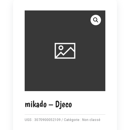
mikado – Djeco
UGS :
3070900052109
Catégorie :
Non classé