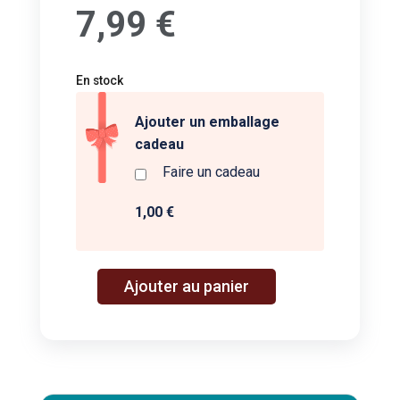
7,99
€
En stock
Ajouter un emballage
cadeau
Faire un cadeau
1,00 €
A
Ajouter au panier
quantité
l
de
t
mikado
e
-
r
Djeco
n