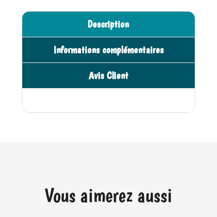
Chimie
n
-
a
Description
Clementoni
t
i
Informations complémentaires
v
e
Avis Client
:
Vous aimerez aussi