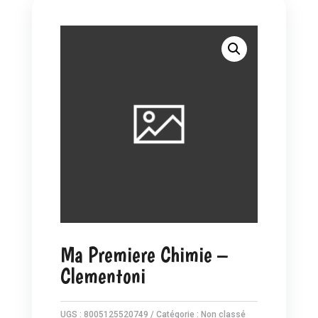
Ma Premiere Chimie –
Clementoni
UGS :
8005125520749
Catégorie :
Non classé