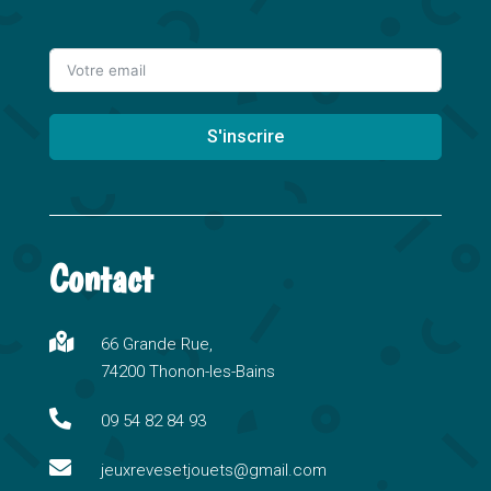
S'inscrire
A
l
t
Contact
e
r
n

66 Grande Rue,
a
74200 Thonon-les-Bains
t
i

09 54 82 84 93
v

e
jeuxrevesetjouets@gmail.com