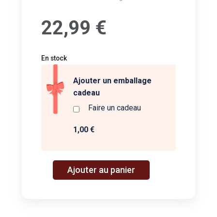
22,99
€
En stock
Ajouter un emballage
cadeau
Faire un cadeau
1,00 €
A
Ajouter au panier
quantité
l
de
t
Ma
e
Premiere
r