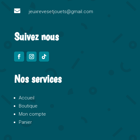
v

e
jeuxrevesetjouets@gmail.com
:
Suivez nous
Nos services
Accueil
Boutique
Mon compte
Panier