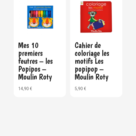
Mes 10
Cahier de
premiers
coloriage les
feutres – les
motifs Les
Popipos –
popipop –
Moulin Roty
Moulin Roty
14,90
€
5,90
€