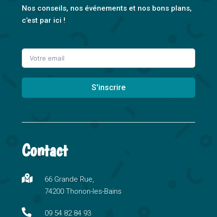
Nos conseils, nos événements et nos bons plans,
c’est par ici !
S'inscrire
A
l
t
Contact
e
r
n

66 Grande Rue,
a
74200 Thonon-les-Bains
t
i

09 54 82 84 93