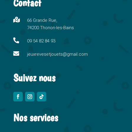
Contact
e
r
n

66 Grande Rue,
a
74200 Thonon-les-Bains
t
i

09 54 82 84 93
v

e
jeuxrevesetjouets@gmail.com
:
Suivez nous
Nos services