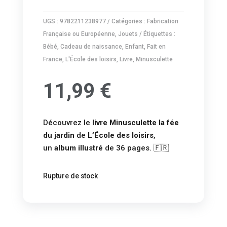
UGS :
9782211238977
Catégories :
Fabrication
Française ou Européenne
,
Jouets
Étiquettes :
Bébé
,
Cadeau de naissance
,
Enfant
,
Fait en
France
,
L'École des loisirs
,
Livre
,
Minusculette
11,99
€
Découvrez le
livre
Minusculette la fée
du jardin
de
L’
É
cole des loisirs
,
un
album illustré
de 36 pages. 🇫🇷
Rupture de stock