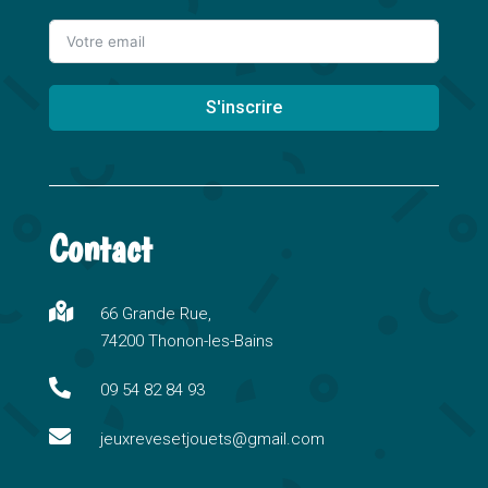
S'inscrire
A
l
t
Contact
e
r
n

66 Grande Rue,
a
74200 Thonon-les-Bains
t
i

09 54 82 84 93
v

e
jeuxrevesetjouets@gmail.com
: