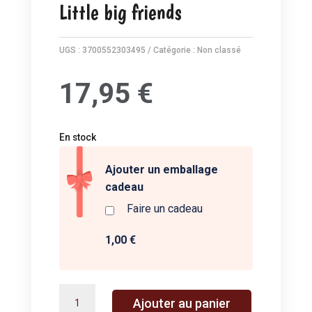
Little big friends
UGS :
3700552303495
Catégorie :
Non classé
17,95
€
En stock
Ajouter un emballage
cadeau
Faire un cadeau
1,00 €
quantité
A
Ajouter au panier
de
l