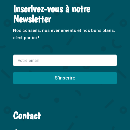
Inscrivez-vous à notre
Newsletter
Nos conseils, nos événements et nos bons plans,
c’est par ici !
S'inscrire
A
l
t
Contact
e
r
n