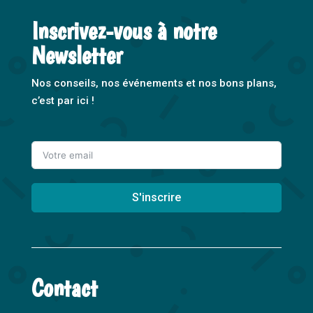
Inscrivez-vous à notre
Newsletter
Nos conseils, nos événements et nos bons plans,
c’est par ici !
S'inscrire
A
l
t
Contact
e
r