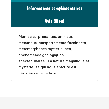
t
étrange
i
Informations complémentaires
et
v
mystérieuse
e
Avis Client
-
:
Auzou
Plantes surprenantes, animaux
méconnus, comportements fascinants,
métamorphoses mystérieuses,
phénomènes géologiques
spectaculaires… La nature magnifique et
mystérieuse qui nous entoure est
dévoilée dans ce livre.