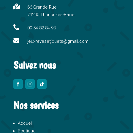
n

66 Grande Rue,
a
74200 Thonon-les-Bains
t
i

09 54 82 84 93
v

e
jeuxrevesetjouets@gmail.com
:
Suivez nous
Nos services
Accueil
Boutique