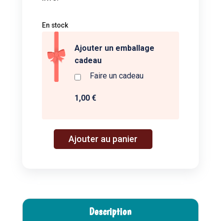
En stock
Ajouter un emballage
cadeau
Faire un cadeau
1,00 €
A
Ajouter au panier
quantité
l
de
t
L'anthologie
e
insolite
r
de
n
la
a
Description
nature