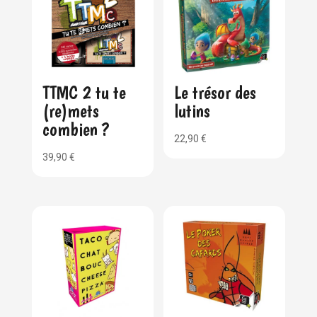
TTMC 2 tu te
Le trésor des
(re)mets
lutins
combien ?
22,90
€
39,90
€