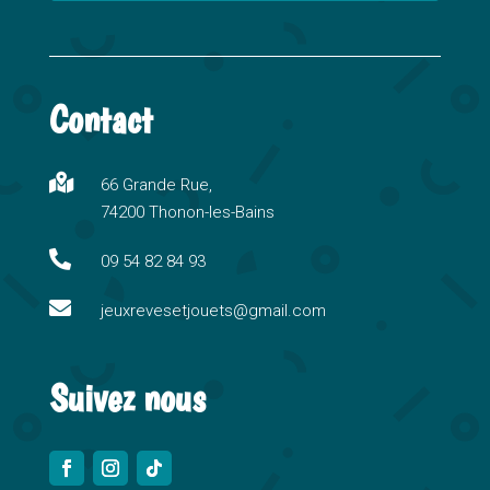
A
l
t
Contact
e
r
n

66 Grande Rue,
a
74200 Thonon-les-Bains
t
i

09 54 82 84 93
v

e
jeuxrevesetjouets@gmail.com
:
Suivez nous