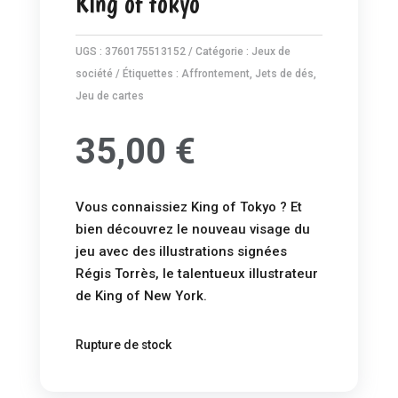
King of tokyo
UGS :
3760175513152
Catégorie :
Jeux de
société
Étiquettes :
Affrontement
,
Jets de dés
,
Jeu de cartes
35,00
€
Vous connaissiez King of Tokyo ? Et
bien découvrez le nouveau visage du
jeu avec des illustrations signées
Régis Torrès, le talentueux illustrateur
de King of New York.
Rupture de stock