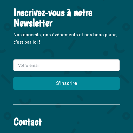
Inscrivez-vous à notre
Newsletter
Nos conseils, nos événements et nos bons plans,
c’est par ici !
S'inscrire
A
l
t
Contact
e
r