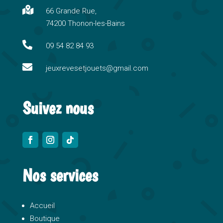
n

66 Grande Rue,
a
74200 Thonon-les-Bains
t
i

09 54 82 84 93
v

e
jeuxrevesetjouets@gmail.com
:
Suivez nous
Nos services
Accueil
Boutique