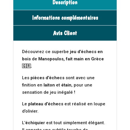
Description
Informations complémentaires
Avis Client
Découvrez ce superbe
jeu d’échecs en
bois
de
Manopoulos, fait main en Grèce
🇬🇷.
Les
pièces d’échecs
sont avec une
finition en
laiton
et
étain
, pour une
sensation de jeu inégalé
!
Le
plateau d’échecs
est réalisé en loupe
d’olivier.
L’
échiquier
est tout simplement élégant.
Il apporte une subtile touche de