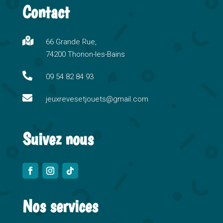
Contact
e
r
n

66 Grande Rue,
a
74200 Thonon-les-Bains
t
i

09 54 82 84 93
v

e
jeuxrevesetjouets@gmail.com
:
Suivez nous
Nos services