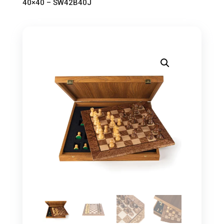
40×40 – SW42B40J