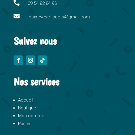
i

09 54 82 84 93
v

e
jeuxrevesetjouets@gmail.com
:
Suivez nous
Nos services
Accueil
Boutique
Mon compte
Panier