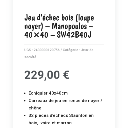
Jeu d’échec bois (loupe
noyer) – Manopoulos –
40×40 – SW42B40J
UGS :
2430000120756
Catégorie :
Jeux de
société
229,00
€
Échiquier 40x40cm
Carreaux de jeu en ronce de noyer /
chêne
32 pièces d’échecs Staunton en
bois, ivoire et marron