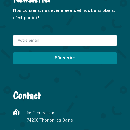
Nos conseils, nos événements et nos bons plans,
c’est par ici !
S'inscrire
A
l
t
Contact
e
r
n

66 Grande Rue,
a
74200 Thonon-les-Bains
t