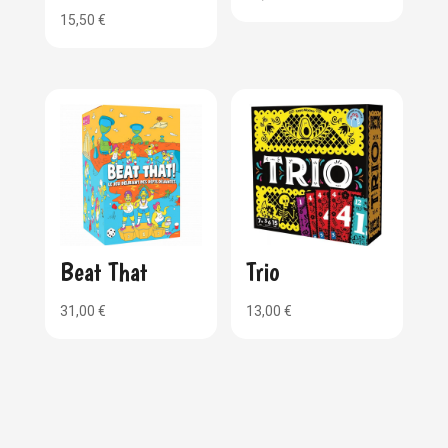
15,50
€
Beat That
Trio
31,00
€
13,00
€