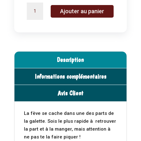
quantité
A
Ajouter au panier
de
l
Jeu
t
de
e
la
r
galette
n
-
a
Description
Auzou
t
i
Informations complémentaires
v
e
Avis Client
:
La fève se cache dans une des parts de
la galette. Sois le plus rapide à retrouver
la part et à la manger, mais attention à
ne pas te la faire piquer !