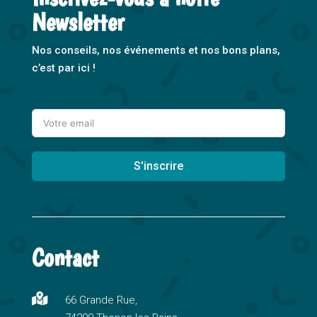
Newsletter
Nos conseils, nos événements et nos bons plans,
c’est par ici !
S'inscrire
A
l
t
Contact
e
r
n

66 Grande Rue,
a