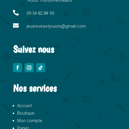
74200 Thonon-les-Bains
t
i

09 54 82 84 93
v

e
jeuxrevesetjouets@gmail.com
:
Suivez nous
Nos services
Accueil
Boutique
Mon compte
Panier