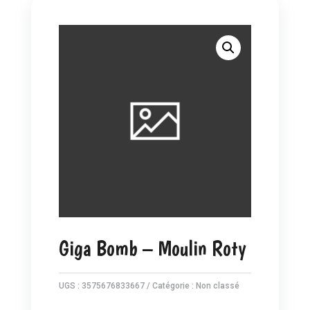
Giga Bomb – Moulin Roty
UGS :
3575676833667
Catégorie :
Non classé