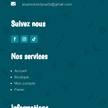

e
jeuxrevesetjouets@gmail.com
:
Suivez nous
Nos services
Accueil
Boutique
Mon compte
Panier
Informations