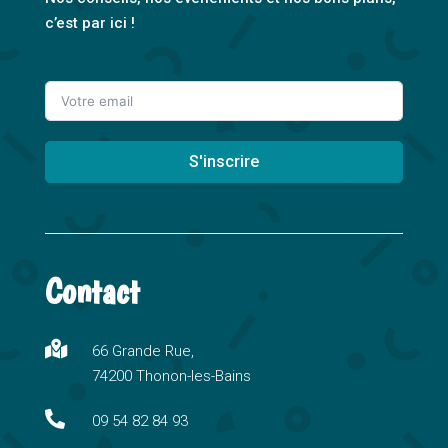
c’est par ici !
S'inscrire
A
l
t
Contact
e
r
n

66 Grande Rue,
a
74200 Thonon-les-Bains
t
i

09 54 82 84 93
v