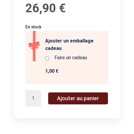
26,90
€
En stock
Ajouter un emballage
cadeau
Faire un cadeau
1,00 €
quantité
A
Ajouter au panier
de
l
Giga
t
Bomb
e
-
r
Moulin
n