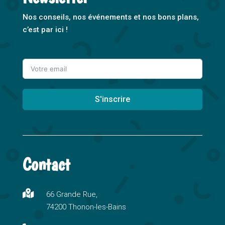
Nos conseils, nos événements et nos bons plans,
c’est par ici !
S'inscrire
A
l
t
Contact
e
r
n

66 Grande Rue,
a
74200 Thonon-les-Bains
t