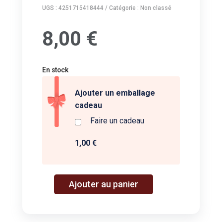
UGS :
4251715418444
Catégorie :
Non classé
8,00
€
En stock
Ajouter un emballage
cadeau
Faire un cadeau
1,00 €
A
Ajouter au panier
quantité
l
de
t
GG:
e