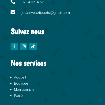
i

09 54 82 84 93
v

e
jeuxrevesetjouets@gmail.com
:
Suivez nous
Nos services
Accueil
Boutique
Mon compte
Panier