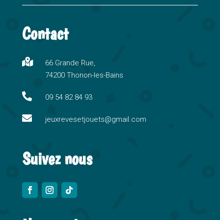
l
t
Contact
e
r
n

66 Grande Rue,
a
74200 Thonon-les-Bains
t
i

09 54 82 84 93
v

e
jeuxrevesetjouets@gmail.com
:
Suivez nous